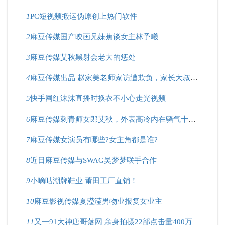
1
PC短视频搬运伪原创上热门软件
2
麻豆传媒国产映画兄妹蕉谈女主林予曦
3
麻豆传媒艾秋黑射会老大的惩处
4
麻豆传媒出品 赵家美老师家访遭欺负，家长大叔好凶猛！
5
快手网红沫沫直播时换衣不小心走光视频
6
麻豆传媒刺青师女郎艾秋，外表高冷内在骚气十足？
7
麻豆传媒女演员有哪些?女主角都是谁?
8
近日麻豆传媒与SWAG吴梦梦联手合作
9
小嘀咕潮牌鞋业 莆田工厂直销！
10
麻豆影视传媒夏瀅滢男物业报复女业主
11
又一91大神唐哥落网 亲身拍摄22部点击量400万