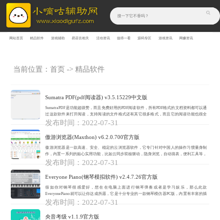
网站首页
精品软件
游戏辅助
易语言相关
活动资讯
值得一看
源码专区
游戏资讯
网赚资讯
当前位置：
首页
->
精品软件
Sumatra PDF(pdf阅读器) v3.5.15229中文版
SumatraPDF是功能超级赞，而且免费好用的PDF阅读软件，所有PDF格式的文档资料都可以通
过这款软件来打开阅读，支持阅读的文件格式还有其它很多格式，而且它的阅读功能也很全
面，可以让用户体验到最贴心、最快捷的PDF阅读。功能介绍1.支持直接选择本地的P...
发布时间：2022-07-31
傲游浏览器(Maxthon) v6.2.0.700官方版
傲游浏览器是一款高速、安全、稳定的云浏览器软件，它专门针对中国人的操作习惯量身制
作，内置一系列的贴心实用功能，比如云同步双核驱动，隐身浏览，自动填表，便利工具等，
能够为用户提供畅快的浏览体验，并且拥有智能去除页面广告，让您的浏览体验更好。软件特
发布时间：2022-07-31
色1.畅快浏...
Everyone Piano(钢琴模拟软件) v2.4.7.26官方版
假如你对钢琴很感爱好，想在在电脑上面进行钢琴弹奏或者是学习娱乐，那么此款
EveryonePiano就可以让你达成所愿，它是十分专业的一款钢琴模仿器PC版，内置有丰富的插
件、丰富的教程、大量的钢琴曲谱，而且还可以外接音源，让你在电脑上轻松进行钢琴弹奏。
发布时间：2022-07-31
功能介...
央音考级 v1.1.9官方版