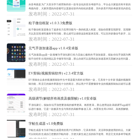
央音考级是为广大音乐学习者而制作的一款专业化的音乐考级平台，平台会大家提供有丰富的
考级内容，大家所需的内容都可以直接在软件内轻松的查看，另外多类不同的考级资讯内容也
会及时推送给大家，让大家对音乐考级最新资讯可以更及时的接收。另外软件还有大量的考级
发布时间：2022-07-31
服务，集合...
粒子微信框架 v1.0.3.3免费版
粒子微信框架是集合了超多给力实用功能与一身的机器人框架，假如你想要实现群管、实现聊
天以及实现便民服务等等功能，那么就可以借助这款框架来实现，可以支持多微信号多开，以
及超多微信功能的免费使用。基本简介框架提供有非常丰富的功能API，使用者可以通过框架
发布时间：2022-07-31
实现超多...
元气手游加速器app v1.0.4安卓版
元气加速器app是一款能够为手游玩家们给力且贴心服务的手游加速器，假如你玩手游因为网
络不佳经常出现掉线以及卡顿等等问题，那么你就可以选用此款加速器来完美解决这些问题，
海量的热门游戏，以及众多的国服与外服游戏它全都可以支持加速，从而让玩家们玩手游更流
发布时间：2022-07-31
畅。功能...
EV剪辑(视频剪辑软件) v2.3.4官方版
EV剪辑在众多的视频剪辑软件当中算是最为简朴好用的一款，它具有十分丰富强盛的视频剪
辑功能，而且它的操作界面也十分的简洁，所以用户不需要懂得专业的视频剪辑知识就可以通
过它轻松剪辑视频，还可以为视频添加图片、音乐、自瞄、配音等等，让视频剪辑更加得心应
发布时间：2022-07-31
手。软件特...
高级调节(解锁所有画质及极限帧) v1.0安卓版
手游玩家们，假如你玩手游想要游戏的帧率更高、画质更高，那么使用这款高级调节app就可
以进行修改。它是一款极其专业与简朴的高帧率修改工具，内置有全局120HZ、高画质解锁、
渲染分辨率更改等等功能，可以帮助玩家们体验最棒的画质和极限帧。功能介绍1.提供帧率调
发布时间：2022-07-31
节...
字帖生成器 v1.0免费版
字帖生成器专为有字帖生成需求的用户们而制作，它具有简朴、灵活和快捷使用的特点。大家
可以轻松的生成自己想要的字帖内容，方便大家生成之后的练字使用。而且它支持多种字帖类
型的选择，内容可以自定义，还可以对格子大小、字体大小等等属性进行设置，从而生成一个