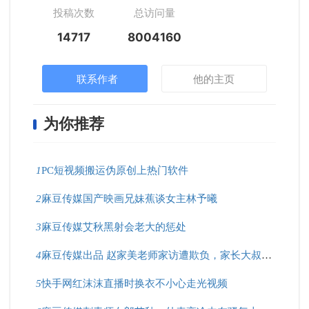
投稿次数
总访问量
14717
8004160
联系作者
他的主页
为你推荐
1
PC短视频搬运伪原创上热门软件
2
麻豆传媒国产映画兄妹蕉谈女主林予曦
3
麻豆传媒艾秋黑射会老大的惩处
4
麻豆传媒出品 赵家美老师家访遭欺负，家长大叔好凶猛！
5
快手网红沫沫直播时换衣不小心走光视频