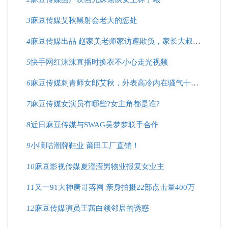
3
麻豆传媒艾秋黑射会老大的惩处
4
麻豆传媒出品 赵家美老师家访遭欺负，家长大叔好凶猛！
5
快手网红沫沫直播时换衣不小心走光视频
6
麻豆传媒刺青师女郎艾秋，外表高冷内在骚气十足？
7
麻豆传媒女演员有哪些?女主角都是谁?
8
近日麻豆传媒与SWAG吴梦梦联手合作
9
小嘀咕潮牌鞋业 莆田工厂直销！
10
麻豆影视传媒夏瀅滢男物业报复女业主
11
又一91大神唐哥落网 亲身拍摄22部点击量400万
12
麻豆传媒演员王茜白领邻居的诱惑