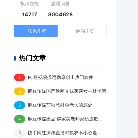
投稿次数
总访问量
14717
8004628
联系作者
他的主页
热门文章
1
PC短视频搬运伪原创上热门软件
2
麻豆传媒国产映画兄妹蕉谈女主林予曦
3
麻豆传媒艾秋黑射会老大的惩处
4
麻豆传媒出品 赵家美老师家访遭欺负，家长大叔好凶猛！
5
快手网红沫沫直播时换衣不小心走光视频