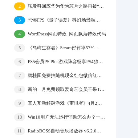
2
联发科回应华为华为芯片之路再被“堵死”，任正非的话让人深思
3
恐怖FPS《量子误差》科幻场景融入惊悚元素
4
WordPress网页特效_网页飘落特效代码
5
《岛屿生存者》Steam好评率53%内容不丰富但BUG多
6
PS5会员PS Plus游戏阵容畅享PS4独占和第三方游戏大作
7
碧桂园免费抽随机现金红包微信红包封面
8
新的一月免费领取爱奇艺会员芒果TV会员
9
真人互动解谜游戏《审讯者》4月29日刊行 新预告公然
10
Win10用户无法运行辅助怎么办？一键关闭W10防护
11
RadioBOSS自动音乐播放器 v6.2.0.5官方版