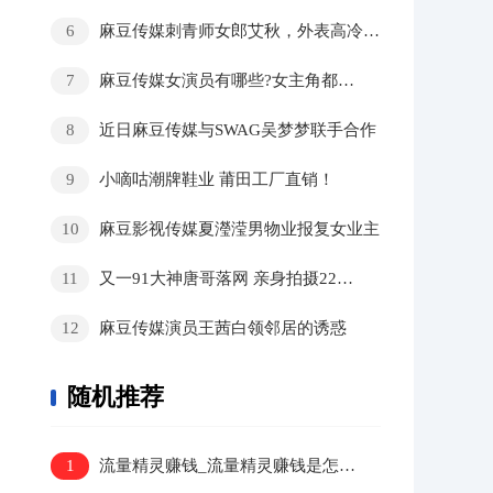
6
麻豆传媒刺青师女郎艾秋，外表高冷内在骚气十足？
7
麻豆传媒女演员有哪些?女主角都是谁?
8
近日麻豆传媒与SWAG吴梦梦联手合作
9
小嘀咕潮牌鞋业 莆田工厂直销！
10
麻豆影视传媒夏瀅滢男物业报复女业主
11
又一91大神唐哥落网 亲身拍摄22部点击量400万
12
麻豆传媒演员王茜白领邻居的诱惑
随机推荐
1
流量精灵赚钱_流量精灵赚钱是怎么回事