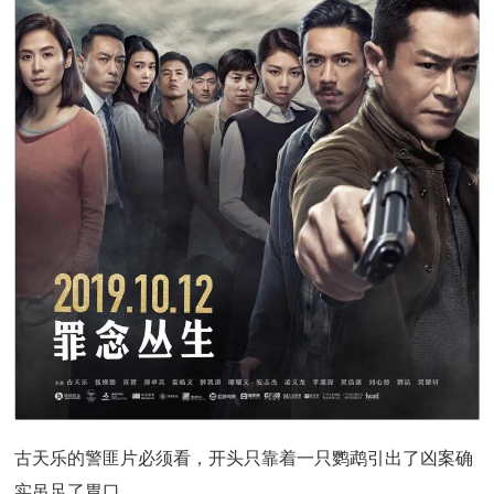
古天乐的警匪片必须看，开头只靠着一只鹦鹉引出了凶案确
实吊足了胃口，