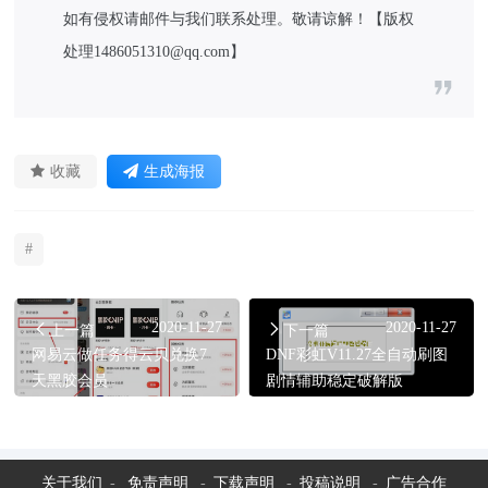
如有侵权请邮件与我们联系处理。敬请谅解！【版权
处理1486051310@qq.com】
收藏
生成海报
#
2020-11-27
2020-11-27
上一篇
下一篇
网易云做任务得云贝兑换7
DNF彩虹V11.27全自动刷图
天黑胶会员
剧情辅助稳定破解版
关于我们
-
免责声明
-
下载声明
-
投稿说明
-
广告合作