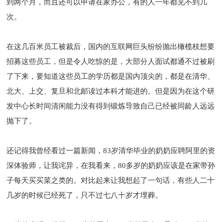
到两个月，而且还可以申请在家办公，有的人一年都见不到几
次。
在这几百米员工被裁后，国内的互联网巨头纷纷抛出橄榄枝想要
招募这些员工，但是令人吃惊的是，大部分人面试都通不过被刷
了下来，要知道这些员工的学历都是国内顶尖的，都是在清华、
北大、上交、复旦和北邮读过本科才能进的。但是因为在这个研
发中心长时间清闲能力没有得到锻炼导致自己已经被同龄人远远
抛下了。
还记得我曾经看过一篇新闻，83岁清华毕业的奶奶应聘阿里的资
深体验师，让我诧异，在我看来，80多岁的奶奶应该是在家带孙
子每天买买菜之类的。对比起来让我想起了一句话，有些人二十
几岁的时候已经死了，只不过七八十岁才埋葬。