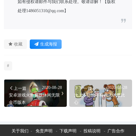
如有侵权请邮件与我们联系处理。敬请谅解！【版权
处理1486051310@qq.com】
收藏
生成海报
#
2020-08-28
2020-08-28
上一篇
下一篇
安卓游戏火炮男孩休闲无限
比上不足比下有余人的攀比
金币版本
心
关于我们
-
免责声明
-
下载声明
-
投稿说明
-
广告合作